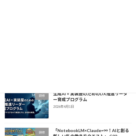
生成AI × GAS実装・業務自動化マスター
研修
育成プログラム
2026年4月15日
「NotebookLM×Claude=∞！リスキリ
研修
ング研修」〜アナログ業務からの解放
と、自走する「DX人材」への覚醒〜
2026年4月9日
生成AI × 実装屋のためのDX推進リーダ
研修
ー育成プログラム
2026年4月1日
「NotebookLM×Claude=∞！AIと創る
研修