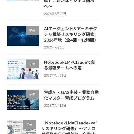
織」、新たなビジネス創出
へ〜
2026年7月22日
AIエージェント&アーキテク
研修
チャ構築リスキリング研修
2026年秋（全4回・12時間）
2026年7月6日
NotebookLM×Claudeで創
研修
る最強チームへの道
2026年4月21日
生成AI × GAS実装・業務自動
研修
化マスター育成プログラム
2026年4月15日
「NotebookLM×Claude=∞！
研修
リスキリング研修」〜アナロ