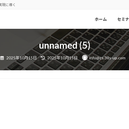
実現に導く
ホーム
セミ
unnamed (5)
最
2025年10月15日
2025年10月15日
info@cs.39s-up.com
終
更
新
日
時
: