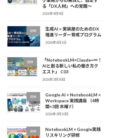
グ業務からの解放と、自走す
る「DX人材」への覚醒〜
2026年4月9日
生成AI × 実装屋のためのDX
研修
推進リーダー育成プログラム
2026年4月1日
「NotebookLM×Claude=∞！
研修
AIと創る新しい私の働き方ク
エスト」 C03
2026年3月30日
Google AI × NotebookLM ×
研修
Workspace 実践講座 （4時
間×3回 水曜 F）
2026年3月10日
NotebookLM × Google実践
研修
リスキリング研修