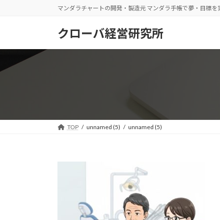
コ
ナ
マンダラチャートの開発・製造元 マンダラ手帳で夢・目標を
ン
ビ
テ
ゲ
クローバ経営研究所
ン
ー
ツ
シ
へ
ョ
ス
ン
キ
に
ッ
移
プ
動
TOP
unnamed (5)
unnamed (5)