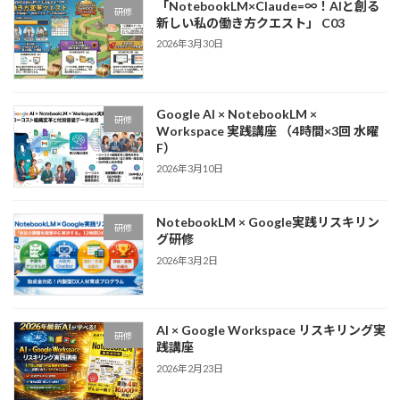
「NotebookLM×Claude=∞！AIと創る
研修
新しい私の働き方クエスト」 C03
2026年3月30日
Google AI × NotebookLM ×
研修
Workspace 実践講座 （4時間×3回 水曜
F）
2026年3月10日
NotebookLM × Google実践リスキリン
研修
グ研修
2026年3月2日
AI × Google Workspace リスキリング実
研修
践講座
2026年2月23日