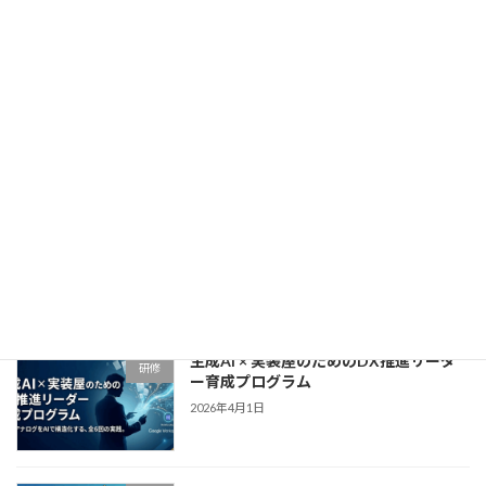
2026年4月21日
生成AI × GAS実装・業務自動化マスター
研修
育成プログラム
2026年4月15日
「NotebookLM×Claude=∞！リスキリ
研修
ング研修」〜アナログ業務からの解放
と、自走する「DX人材」への覚醒〜
2026年4月9日
生成AI × 実装屋のためのDX推進リーダ
研修
ー育成プログラム
2026年4月1日