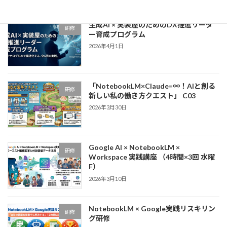
生成AI × 実装屋のためのDX推進リーダ
研修
ー育成プログラム
2026年4月1日
「NotebookLM×Claude=∞！AIと創る
研修
新しい私の働き方クエスト」 C03
2026年3月30日
Google AI × NotebookLM ×
研修
Workspace 実践講座 （4時間×3回 水曜
F）
2026年3月10日
NotebookLM × Google実践リスキリン
研修
グ研修