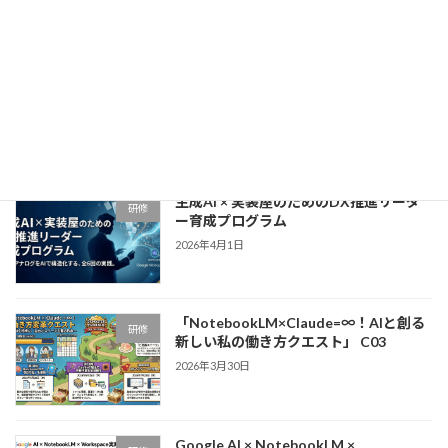
2026年4月15日
「NotebookLM×Claude=∞！リスキリ
研修
ング研修」〜アナログ業務からの解放
と、自走する「DX人材」への覚醒〜
2026年4月9日
生成AI × 実装屋のためのDX推進リーダ
研修
ー育成プログラム
2026年4月1日
「NotebookLM×Claude=∞！AIと創る
研修
新しい私の働き方クエスト」 C03
2026年3月30日
Google AI × NotebookLM ×