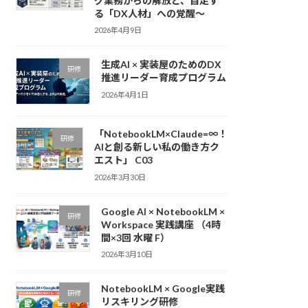
グ業務からの解放と、自走す
る「DX人材」への覚醒〜
2026年4月9日
生成AI × 実装屋のためのDX
研修
推進リーダー育成プログラム
2026年4月1日
「NotebookLM×Claude=∞！
研修
AIと創る新しい私の働き方ク
エスト」 C03
2026年3月30日
Google AI × NotebookLM ×
研修
Workspace 実践講座 （4時
間×3回 水曜 F）
2026年3月10日
NotebookLM × Google実践
研修
リスキリング研修