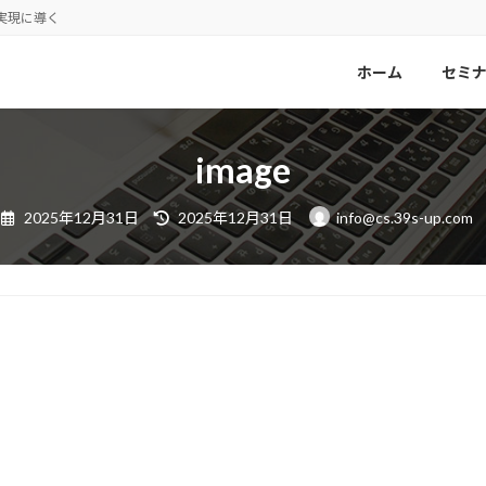
実現に導く
ホーム
セミ
image
最
2025年12月31日
2025年12月31日
info@cs.39s-up.com
終
更
新
日
時
: