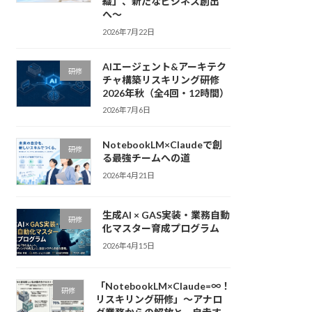
織」、新たなビジネス創出
へ〜
2026年7月22日
AIエージェント&アーキテク
研修
チャ構築リスキリング研修
2026年秋（全4回・12時間）
2026年7月6日
NotebookLM×Claudeで創
研修
る最強チームへの道
2026年4月21日
生成AI × GAS実装・業務自動
研修
化マスター育成プログラム
2026年4月15日
「NotebookLM×Claude=∞！
研修
リスキリング研修」〜アナロ