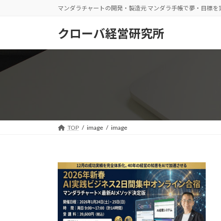
コ
ナ
マンダラチャートの開発・製造元 マンダラ手帳で夢・目標を
ン
ビ
テ
ゲ
クローバ経営研究所
ン
ー
ツ
シ
へ
ョ
ス
ン
キ
に
ッ
移
プ
動
TOP
image
image