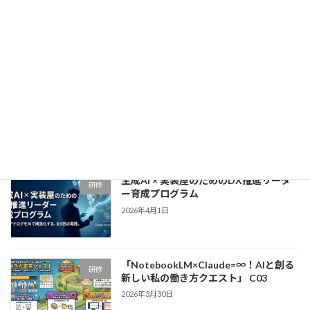
生成AI × GAS実装・業務自動化マスター
研修
育成プログラム
2026年4月15日
「NotebookLM×Claude=∞！リスキリ
研修
ング研修」〜アナログ業務からの解放
と、自走する「DX人材」への覚醒〜
2026年4月9日
生成AI × 実装屋のためのDX推進リーダ
研修
ー育成プログラム
2026年4月1日
「NotebookLM×Claude=∞！AIと創る
研修
新しい私の働き方クエスト」 C03
2026年3月30日