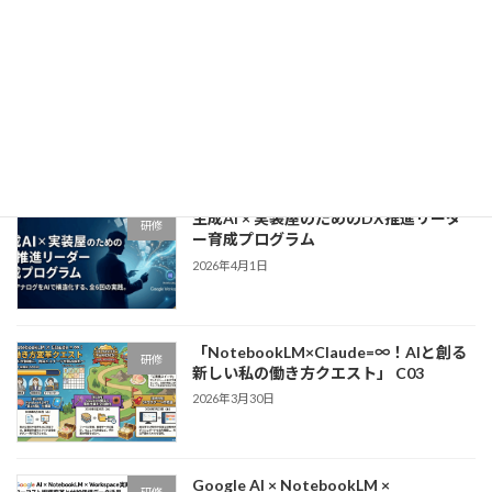
「NotebookLM×Claude=∞！リスキリ
研修
ング研修」〜アナログ業務からの解放
と、自走する「DX人材」への覚醒〜
2026年4月9日
生成AI × 実装屋のためのDX推進リーダ
研修
ー育成プログラム
2026年4月1日
「NotebookLM×Claude=∞！AIと創る
研修
新しい私の働き方クエスト」 C03
2026年3月30日
Google AI × NotebookLM ×
研修