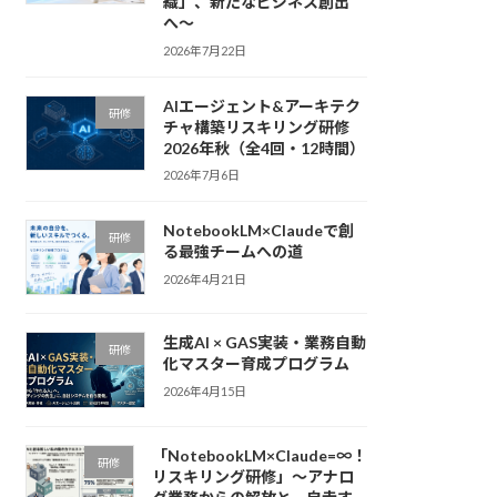
織」、新たなビジネス創出
へ〜
2026年7月22日
AIエージェント&アーキテク
研修
チャ構築リスキリング研修
2026年秋（全4回・12時間）
2026年7月6日
NotebookLM×Claudeで創
研修
る最強チームへの道
2026年4月21日
生成AI × GAS実装・業務自動
研修
化マスター育成プログラム
2026年4月15日
「NotebookLM×Claude=∞！
研修
リスキリング研修」〜アナロ