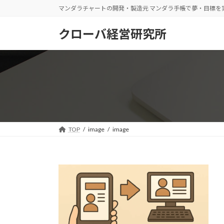
コ
ナ
マンダラチャートの開発・製造元 マンダラ手帳で夢・目標を
ン
ビ
テ
ゲ
クローバ経営研究所
ン
ー
ツ
シ
へ
ョ
ス
ン
キ
に
ッ
移
プ
動
TOP
image
image