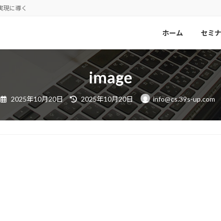
実現に導く
ホーム
セミ
image
最
2025年10月20日
2025年10月20日
info@cs.39s-up.com
終
更
新
日
時
: