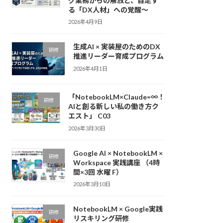
グ業務からの解放と、自走す
る「DX人材」への覚醒〜
2026年4月9日
生成AI × 実装屋のためのDX
研修
推進リーダー育成プログラム
2026年4月1日
「NotebookLM×Claude=∞！
研修
AIと創る新しい私の働き方ク
エスト」 C03
2026年3月30日
Google AI × NotebookLM ×
研修
Workspace 実践講座 （4時
間×3回 水曜 F）
2026年3月10日
NotebookLM × Google実践
研修
リスキリング研修