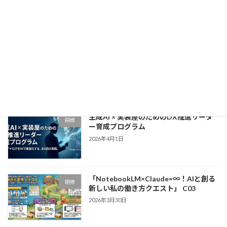
育成プログラム
2026年4月15日
「NotebookLM×Claude=∞！リスキリ
研修
ング研修」〜アナログ業務からの解放
と、自走する「DX人材」への覚醒〜
2026年4月9日
生成AI × 実装屋のためのDX推進リーダ
研修
ー育成プログラム
2026年4月1日
「NotebookLM×Claude=∞！AIと創る
研修
新しい私の働き方クエスト」 C03
2026年3月30日