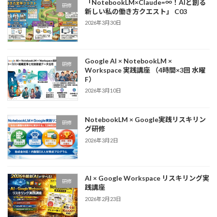
「NotebookLM×Claude=∞！AIと創る
研修
新しい私の働き方クエスト」 C03
2026年3月30日
Google AI × NotebookLM ×
研修
Workspace 実践講座 （4時間×3回 水曜
F）
2026年3月10日
NotebookLM × Google実践リスキリン
研修
グ研修
2026年3月2日
AI × Google Workspace リスキリング実
研修
践講座
2026年2月23日