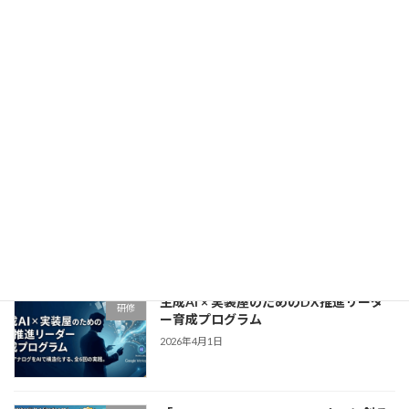
2026年4月21日
生成AI × GAS実装・業務自動化マスター
研修
育成プログラム
2026年4月15日
「NotebookLM×Claude=∞！リスキリ
研修
ング研修」〜アナログ業務からの解放
と、自走する「DX人材」への覚醒〜
2026年4月9日
生成AI × 実装屋のためのDX推進リーダ
研修
ー育成プログラム
2026年4月1日