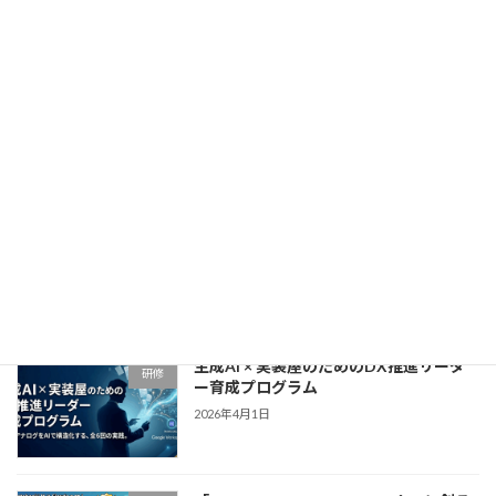
2026年4月21日
生成AI × GAS実装・業務自動化マスター
研修
育成プログラム
2026年4月15日
「NotebookLM×Claude=∞！リスキリ
研修
ング研修」〜アナログ業務からの解放
と、自走する「DX人材」への覚醒〜
2026年4月9日
生成AI × 実装屋のためのDX推進リーダ
研修
ー育成プログラム
2026年4月1日