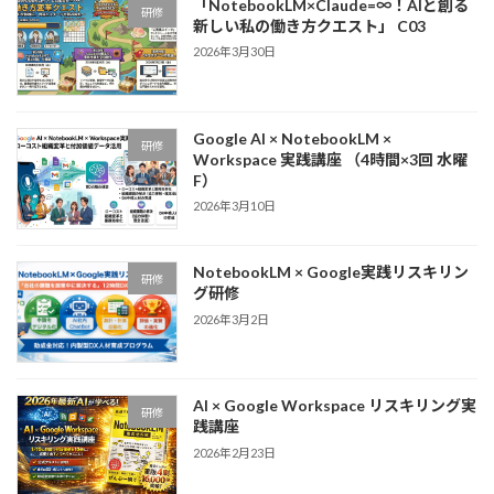
「NotebookLM×Claude=∞！AIと創る
研修
新しい私の働き方クエスト」 C03
2026年3月30日
Google AI × NotebookLM ×
研修
Workspace 実践講座 （4時間×3回 水曜
F）
2026年3月10日
NotebookLM × Google実践リスキリン
研修
グ研修
2026年3月2日
AI × Google Workspace リスキリング実
研修
践講座
2026年2月23日