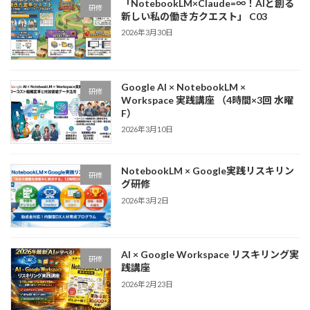
「NotebookLM×Claude=∞！AIと創る
研修
新しい私の働き方クエスト」 C03
2026年3月30日
Google AI × NotebookLM ×
研修
Workspace 実践講座 （4時間×3回 水曜
F）
2026年3月10日
NotebookLM × Google実践リスキリン
研修
グ研修
2026年3月2日
AI × Google Workspace リスキリング実
研修
践講座
2026年2月23日