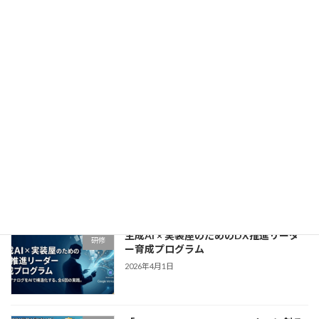
2026年4月21日
生成AI × GAS実装・業務自動化マスター
研修
育成プログラム
2026年4月15日
「NotebookLM×Claude=∞！リスキリ
研修
ング研修」〜アナログ業務からの解放
と、自走する「DX人材」への覚醒〜
2026年4月9日
生成AI × 実装屋のためのDX推進リーダ
研修
ー育成プログラム
2026年4月1日