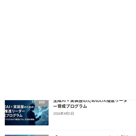
2026年4月21日
生成AI × GAS実装・業務自動化マスター
研修
育成プログラム
2026年4月15日
「NotebookLM×Claude=∞！リスキリ
研修
ング研修」〜アナログ業務からの解放
と、自走する「DX人材」への覚醒〜
2026年4月9日
生成AI × 実装屋のためのDX推進リーダ
研修
ー育成プログラム
2026年4月1日