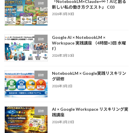
「NotebookLM×Claude=∞！AIと創る
研修
新しい私の働き方クエスト」 C03
2026年3月30日
Google AI × NotebookLM ×
研修
Workspace 実践講座 （4時間×3回 水曜
F）
2026年3月10日
NotebookLM × Google実践リスキリン
研修
グ研修
2026年3月2日
AI × Google Workspace リスキリング実
研修
践講座
2026年2月23日