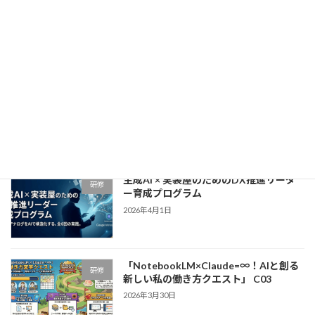
生成AI × GAS実装・業務自動化マスター
研修
育成プログラム
2026年4月15日
「NotebookLM×Claude=∞！リスキリ
研修
ング研修」〜アナログ業務からの解放
と、自走する「DX人材」への覚醒〜
2026年4月9日
生成AI × 実装屋のためのDX推進リーダ
研修
ー育成プログラム
2026年4月1日
「NotebookLM×Claude=∞！AIと創る
研修
新しい私の働き方クエスト」 C03
2026年3月30日