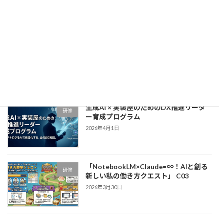
2026年4月15日
「NotebookLM×Claude=∞！リスキリ
研修
ング研修」〜アナログ業務からの解放
と、自走する「DX人材」への覚醒〜
2026年4月9日
生成AI × 実装屋のためのDX推進リーダ
研修
ー育成プログラム
2026年4月1日
「NotebookLM×Claude=∞！AIと創る
研修
新しい私の働き方クエスト」 C03
2026年3月30日