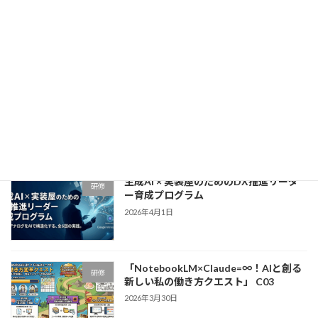
生成AI × GAS実装・業務自動化マスター
研修
育成プログラム
2026年4月15日
「NotebookLM×Claude=∞！リスキリ
研修
ング研修」〜アナログ業務からの解放
と、自走する「DX人材」への覚醒〜
2026年4月9日
生成AI × 実装屋のためのDX推進リーダ
研修
ー育成プログラム
2026年4月1日
「NotebookLM×Claude=∞！AIと創る
研修
新しい私の働き方クエスト」 C03
2026年3月30日