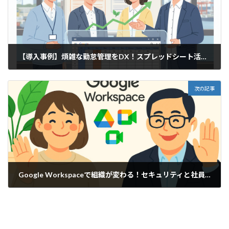
【導入事例】煩雑な勤怠管理をDX！スプレッドシート活用でチェック業務を80%以上効率化へ勤怠管理乗り換え事例（神奈川県S社様）
2025年9月17日
次の記事
Google Workspaceで組織が変わる！セキュリティと社員の不安を解消したDX実践録（五十嵐商会様事例）
2025年10月20日