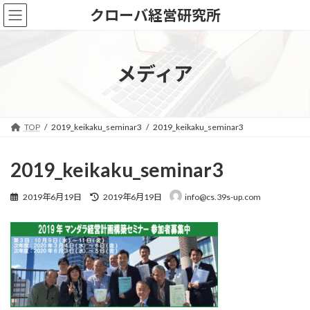
コ
ナ
クローバ経営研究所
ン
ビ
テ
ゲ
ン
ー
ツ
シ
メディア
へ
ョ
ス
ン
キ
に
ッ
移
TOP
2019_keikaku_seminar3
2019_keikaku_seminar3
プ
動
2019_keikaku_seminar3
最
2019年6月19日
2019年6月19日
info@cs.39s-up.com
終
更
新
日
時
: