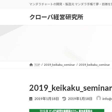
コ
ナ
マンダラチャートの開発・製造元 マンダラ手帳で夢・目標を
ン
ビ
テ
ゲ
クローバ経営研究所
ン
ー
ツ
シ
へ
ョ
ス
ン
キ
に
ッ
移
プ
動
TOP
2019_keikaku_seminar
2019_keikaku_seminar
2019_keikaku_semina
最
2019年1月18日
2019年1月18日
info@
終
更