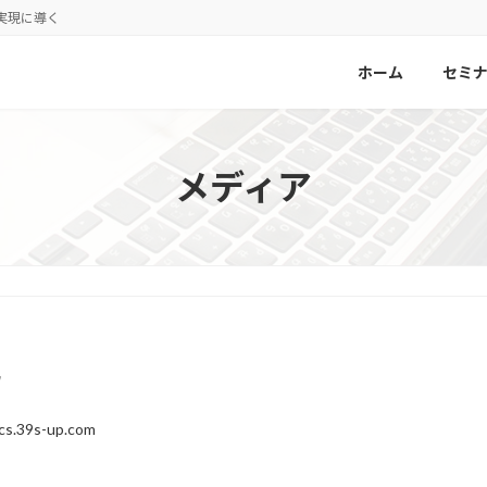
実現に導く
ホーム
セミ
メディア
r
cs.39s-up.com