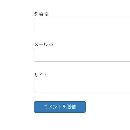
名前
※
メール
※
サイト