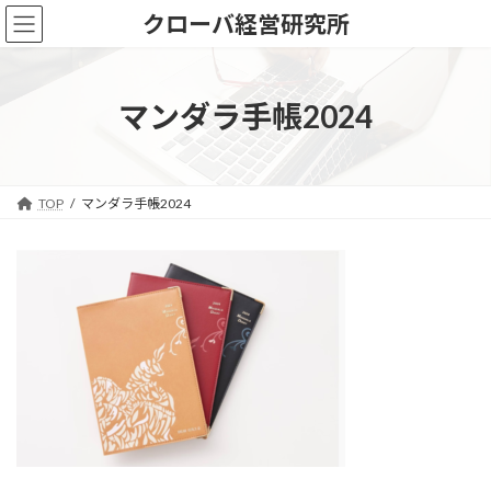
コ
ナ
クローバ経営研究所
ン
ビ
テ
ゲ
ン
ー
ツ
シ
マンダラ手帳2024
へ
ョ
ス
ン
キ
に
ッ
移
TOP
マンダラ手帳2024
プ
動