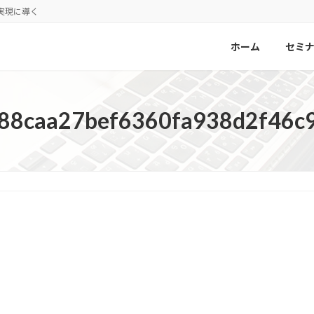
実現に導く
ホーム
セミ
88caa27bef6360fa938d2f46c