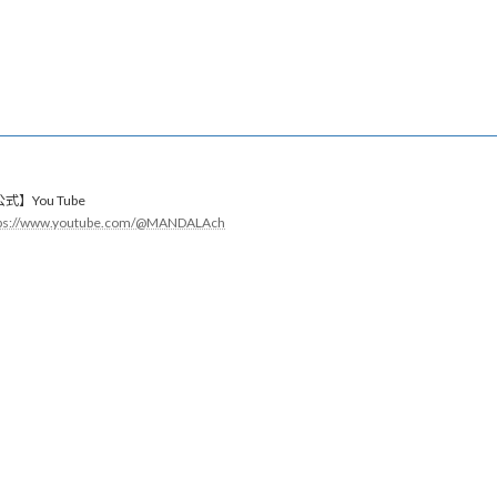
式】You Tube
tps://www.youtube.com/@MANDALAch