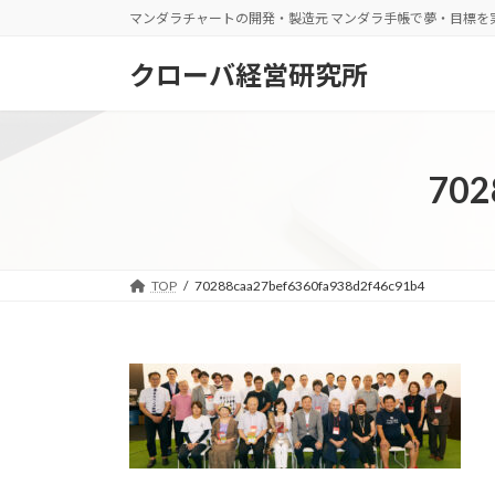
コ
ナ
マンダラチャートの開発・製造元 マンダラ手帳で夢・目標を
ン
ビ
テ
ゲ
クローバ経営研究所
ン
ー
ツ
シ
へ
ョ
ス
ン
702
キ
に
ッ
移
プ
動
TOP
70288caa27bef6360fa938d2f46c91b4