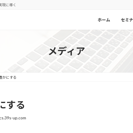
実現に導く
ホーム
セミ
メディア
豊かにする
にする
cs.39s-up.com