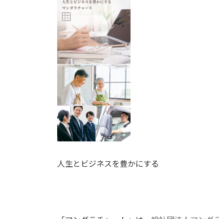
新
日
時
:
人生とビジネスを豊かにする