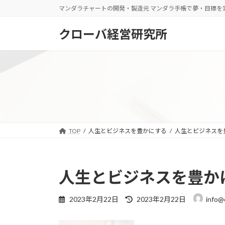
コ
ナ
マンダラチャートの開発・製造元 マンダラ手帳で夢・目標を
ン
ビ
テ
ゲ
クローバ経営研究所
ン
ー
ツ
シ
へ
ョ
ス
ン
キ
に
ッ
移
プ
動
TOP
人生とビジネスを豊かにする
人生とビジネスを
人生とビジネスを豊か
最
2023年2月22日
2023年2月22日
info@
終
更