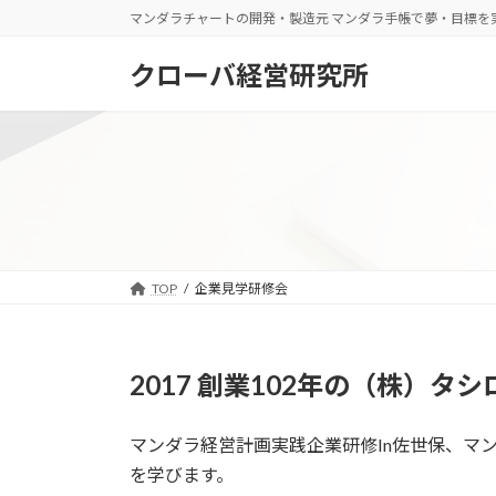
コ
ナ
マンダラチャートの開発・製造元 マンダラ手帳で夢・目標を
ン
ビ
テ
ゲ
クローバ経営研究所
ン
ー
ツ
シ
へ
ョ
ス
ン
キ
に
ッ
移
プ
動
TOP
企業見学研修会
2017 創業102年の（株）タシ
マンダラ経営計画実践企業研修In佐世保、マ
を学びます。