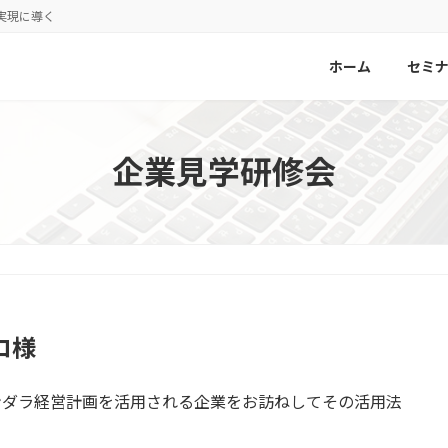
実現に導く
ホーム
セミ
企業見学研修会
ロ様
ンダラ経営計画を活用される企業をお訪ねしてその活用法