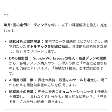
抑えながら、経験豊富なDXの専門家を経営のパートナーに迎える
ことができます。まずは半年間、会社の変化を実感してくださ
い。
毎月1回の定例ミーティング
を軸に、以下の課題解決を強力に推進
します。
現状分析と課題解決：
業務フローを徹底的にヒアリングし、感
覚的だった
ボトルネックを明確に抽出
。具体的な改善策を立案
し、実行までサポートします。
DXの羅針盤：
Google Workspaceの導入・最適プランの提案
から、各種システム購入やツール導入の際に「本当に必要なも
の」を的確にアドバイス。「無駄なIT投資」を未然に防ぎま
す。
AI活用の第一歩：
貴社の業務に最適な
AIツールを選定
し、明日
から使える業務効率化の方法を伝授します。
組織風土の改革：
円滑な
社内コミュニケーション
を促す仕組み
を構築し、「言わなくても分かる」属人的な状態から、「見え
る化」された強い組織へ導きます。