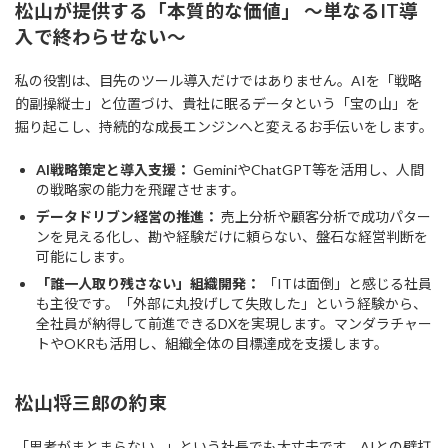
松山が提供する「本質的な価値」 ～単なるIT導
入で終わらせない～
私の役割は、目先のツール導入だけではありません。AIを「戦略
的副操縦士」と位置づけ、貴社に眠るデータという「宝の山」を
掘り起こし、持続的な成長エンジンへと変えるお手伝いをします。
AI戦略策定と導入支援：
GeminiやChatGPT等を活用し、人間
の戦略家の能力を飛躍させます。
データドリブン経営の推進：
売上分析や顧客分析で成功パター
ンを見える化し、勘や経験だけに頼らない、盤石な経営判断を
可能にします。
「誰一人取り残さない」組織開発：
「ITは面倒」と感じる社員
も主役です。「外部に丸投げして失敗した」という経験から、
全社員が納得して前進できるDXを実現します。マンダラチャー
トやOKRも活用し、組織全体の目標達成を支援します。
松山将三郎の約束
「思考がまとまらない…」という社長でも大丈夫です。AIとの壁打