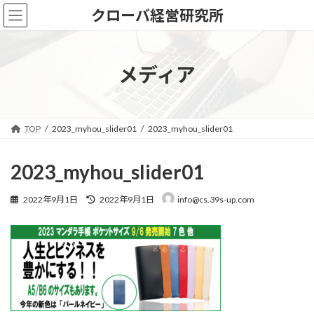
コ
ナ
クローバ経営研究所
ン
ビ
テ
ゲ
ン
ー
ツ
シ
メディア
へ
ョ
ス
ン
キ
に
ッ
移
TOP
2023_myhou_slider01
2023_myhou_slider01
プ
動
2023_myhou_slider01
最
2022年9月1日
2022年9月1日
info@cs.39s-up.com
終
更
新
日
時
: