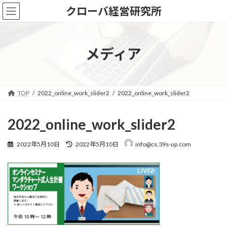
コ
ナ
クローバ経営研究所
ン
ビ
テ
ゲ
ン
ー
ツ
シ
メディア
へ
ョ
ス
ン
キ
に
ッ
移
TOP
2022_online_work_slider2
2022_online_work_slider2
プ
動
2022_online_work_slider2
最
2022年5月10日
2022年5月10日
info@cs.39s-up.com
終
更
新
日
時
: