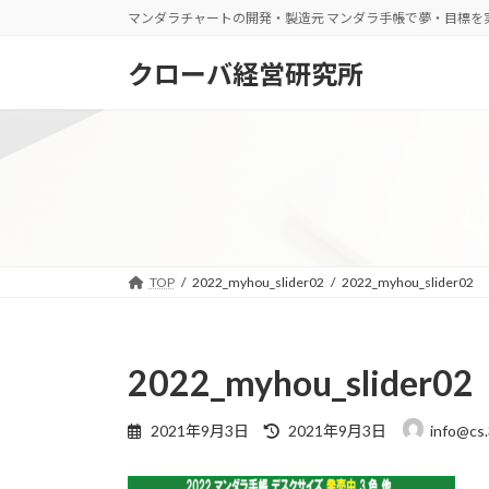
コ
ナ
マンダラチャートの開発・製造元 マンダラ手帳で夢・目標を
ン
ビ
テ
ゲ
クローバ経営研究所
ン
ー
ツ
シ
へ
ョ
ス
ン
キ
に
ッ
移
プ
動
TOP
2022_myhou_slider02
2022_myhou_slider02
2022_myhou_slider02
最
2021年9月3日
2021年9月3日
info@cs
終
更