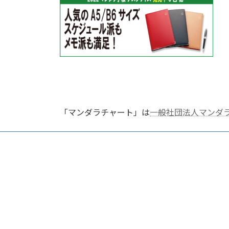
新
日
時
:
「マンダラチャート」は
一般社団法人マンダ