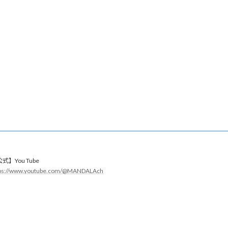
式】You Tube
tps://www.youtube.com/@MANDALAch