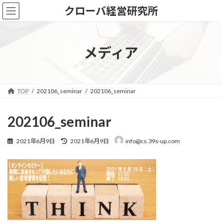
コ
ナ
クローバ経営研究所
ン
ビ
テ
ゲ
ン
ー
ツ
シ
メディア
へ
ョ
ス
ン
キ
に
ッ
移
TOP
202106_seminar
202106_seminar
プ
動
202106_seminar
最
2021年6月9日
2021年6月9日
info@cs.39s-up.com
終
更
新
日
時
: