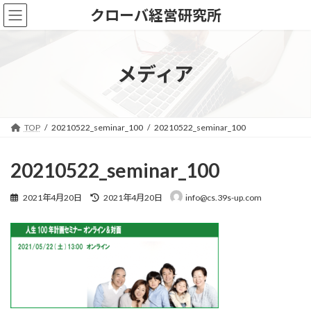
コ
ナ
クローバ経営研究所
ン
ビ
テ
ゲ
ン
ー
ツ
シ
メディア
へ
ョ
ス
ン
キ
に
ッ
移
TOP
20210522_seminar_100
20210522_seminar_100
プ
動
20210522_seminar_100
最
2021年4月20日
2021年4月20日
info@cs.39s-up.com
終
更
新
日
時
: