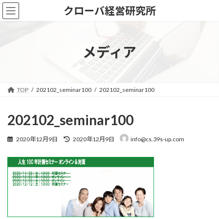
コ
ナ
クローバ経営研究所
ン
ビ
テ
ゲ
ン
ー
ツ
シ
メディア
へ
ョ
ス
ン
キ
に
ッ
移
TOP
202102_seminar100
202102_seminar100
プ
動
202102_seminar100
最
2020年12月9日
2020年12月9日
info@cs.39s-up.com
終
更
新
日
時
: