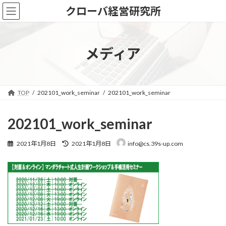
コ
ナ
クローバ経営研究所
ン
ビ
テ
ゲ
ン
ー
ツ
シ
メディア
へ
ョ
ス
ン
キ
に
ッ
移
TOP
202101_work_seminar
202101_work_seminar
プ
動
202101_work_seminar
最
2021年1月8日
2021年1月8日
info@cs.39s-up.com
終
更
新
日
時
: