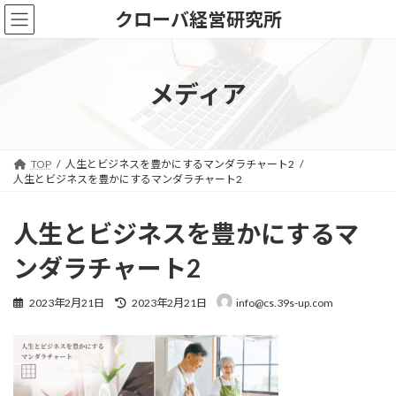
コ
ナ
クローバ経営研究所
ン
ビ
テ
ゲ
ン
ー
ツ
シ
メディア
へ
ョ
ス
ン
キ
に
ッ
移
TOP
人生とビジネスを豊かにするマンダラチャート2
プ
動
人生とビジネスを豊かにするマンダラチャート2
人生とビジネスを豊かにするマ
ンダラチャート2
最
2023年2月21日
2023年2月21日
info@cs.39s-up.com
終
更
新
日
時
: