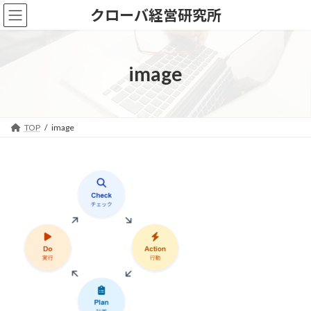
コ
ナ
クローバ経営研究所
ン
ビ
テ
ゲ
ン
ー
ツ
シ
image
へ
ョ
ス
ン
キ
に
ッ
移
TOP
image
プ
動