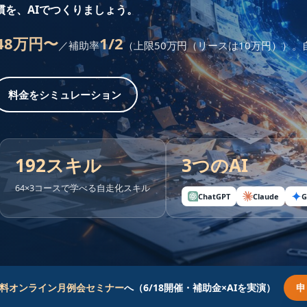
慣を、AIでつくりましょう。
48万円〜
1/2
／補助率
（上限50万円（リースは10万円））
料金をシミュレーション
192スキル
3つのAI
64×3コースで学べる自走化スキル
ChatGPT
Claude
G
料オンライン月例会セミナー
へ（6/18開催・補助金×AIを実演）
申