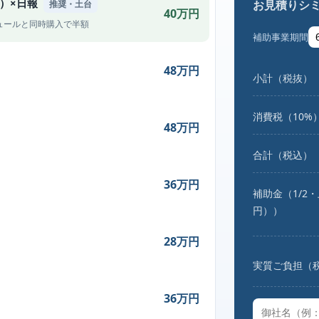
）×日報
お見積りシ
推奨・土台
40万円
ジュールと同時購入で半額
補助事業期間
48万円
小計（税抜）
消費税（10%
48万円
合計（税込）
36万円
補助金（1/2
円））
28万円
実質ご負担（
36万円