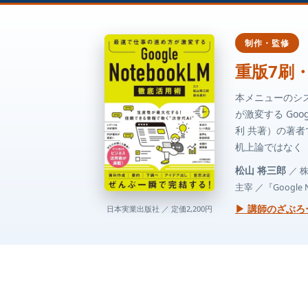
制作・監修
重版7刷・
本メニューのシ
が激変する Goo
利 共著）の著
机上論ではなく
松山 将三郎
／ 
主宰 ／『Google
▶ 講師のざぶ
日本実業出版社 ／ 定価2,200円