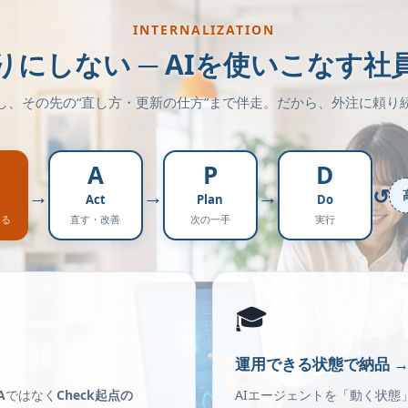
INTERNALIZATION
りにしない ─ AIを使いこなす社
し、その先の“直し方・更新の仕方”まで伴走。だから、外注に頼り
A
P
D
→
→
→
↺
Act
Plan
Do
見る
直す・改善
次の一手
実行
🎓
運用できる状態で納品 →
A
ではなく
Check起点の
AIエージェントを「動く状