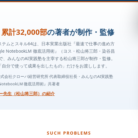
累計32,000部
の著者が制作・監修
ステムとスキル64は、日本実業出版社『最速で仕事の進め方
gle NotebookLM 徹底活用術』（ヨス・松山将三郎・染谷昌
者で、みんなのAI実践塾を主宰する松山将三郎が制作・監修。
「自分で使って成果を出したもの」だけをお渡しします。
株式会社クローバ経営研究所 代表取締役社長・みんなのAI実践塾
 NotebookLM 徹底活用術』共著者
ろー先生（松山将三郎）の紹介
SUCH PROBLEMS