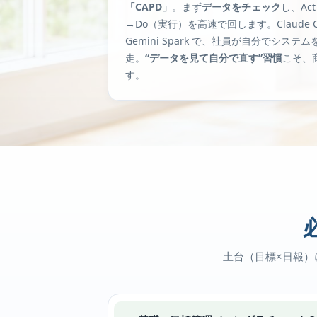
「CAPD」
。まず
データをチェック
し、Ac
→Do（実行）を高速で回します。Claude Cod
Gemini Spark で、社員が自分でシス
走。
“データを見て自分で直す”習慣
こそ、
す。
土台（目標×日報