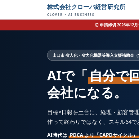
株式会社クローバ経営研究所
CLOVER × AI BUSINESS
⏰ 申請締切 2026年1
山口市 省人化・省力化機器等導入支援補助金（第
AIで「
自分で
会社になる。
目標×日報を土台に、経理・顧客管理
作って終わりではなく、スキル64
AI時代は
PDCA より「CAPDサイクル」