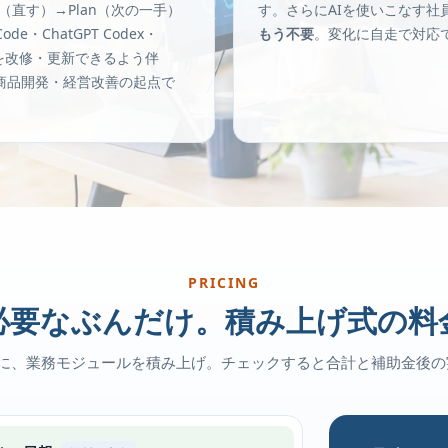
t（直す）→Plan（次の一手）
す。さらにAIを使いこなす社
e・ChatGPT Codex・
もう不要
。変化に自走で対応
テムを改修・更新できるよう伴
商品開発・経営改善の起点で
PRICING
必要なぶんだけ。積み上げ式の料
）に、業務モジュールを積み上げ。チェックすると合計と補助金後の