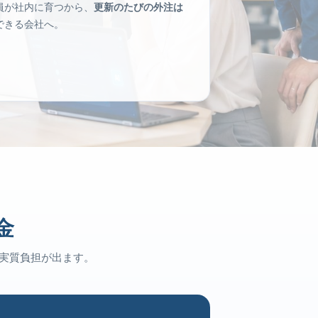
員が社内に育つから、
更新のたびの外注は
できる会社へ。
金
実質負担が出ます。