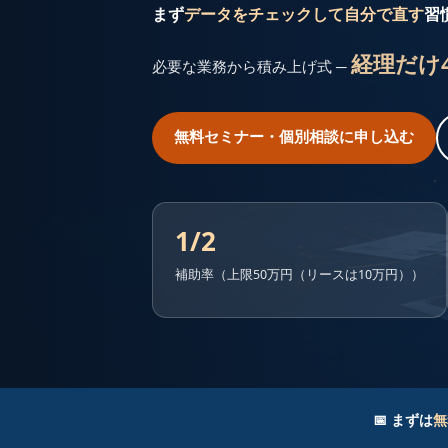
まず
データをチェックして自分で直す
習
経理だけ
必要な業務から積み上げ式 ─
無料セミナー・個別相談に申し込む
1/2
補助率（上限50万円（リースは10万円））
📅 まずは
無