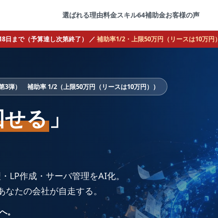
選ばれる理由
料金
スキル64
補助金
お客様の声
2月18日まで（予算達し次第終了） ／
補助率1/2・上限50万円（リースは10万円
3弾） 補助率 1/2（上限50万円（リースは10万円））
回せる
」
・LP作成・サーバ管理をAI化。
であなたの会社が自走する。
へ。