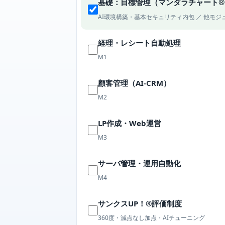
基礎：目標管理（マンダラチャート®
AI環境構築・基本セキュリティ内包 ／ 他モ
経理・レシート自動処理
M1
顧客管理（AI-CRM）
M2
LP作成・Web運営
M3
サーバ管理・運用自動化
M4
サンクスUP！®評価制度
360度・減点なし加点・AIチューニング