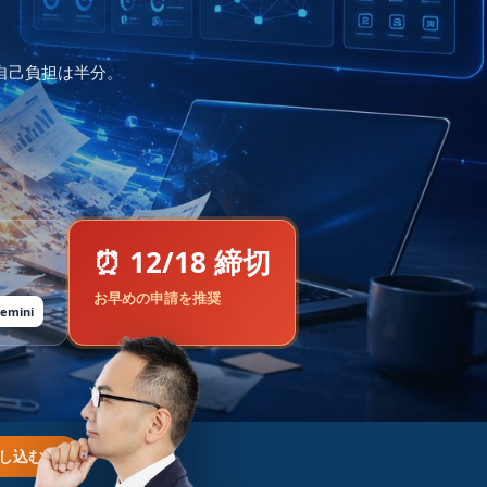
。自己負担は半分。
⏰ 12/18 締切
お早めの申請を推奨
emini
し込む →