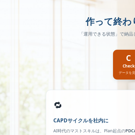
作って終わ
「運用できる状態」で納品
C
Check
データを
🔁
CAPDサイクルを社内に
AI時代のマストスキルは、Plan起点の
PDC